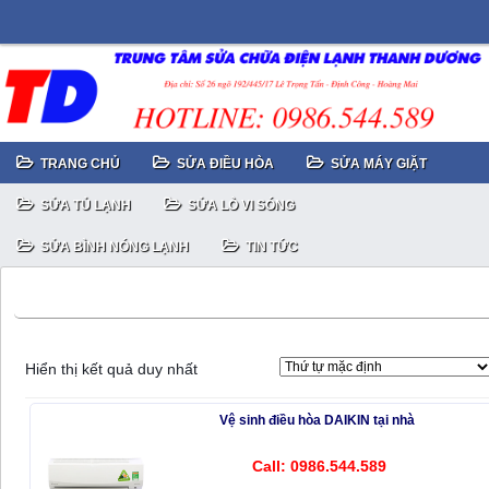
TRANG CHỦ
SỬA ĐIỀU HÒA
SỬA MÁY GIẶT
SỬA TỦ LẠNH
SỬA LÒ VI SÓNG
SỬA BÌNH NÓNG LẠNH
TIN TỨC
daikin
Hiển thị kết quả duy nhất
Vệ sinh điều hòa DAIKIN tại nhà
Call: 0986.544.589