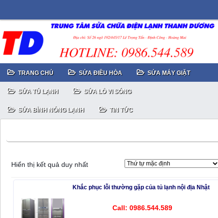
TRANG CHỦ
SỬA ĐIỀU HÒA
SỬA MÁY GIẶT
SỬA TỦ LẠNH
SỬA LÒ VI SÓNG
SỬA BÌNH NÓNG LẠNH
TIN TỨC
Khắc phục lỗi thường gặp của tủ lạnh nội địa Nhật do tắc ẩm
Hiển thị kết quả duy nhất
Khắc phục lỗi thường gặp của tủ lạnh nội địa Nhật
Call: 0986.544.589