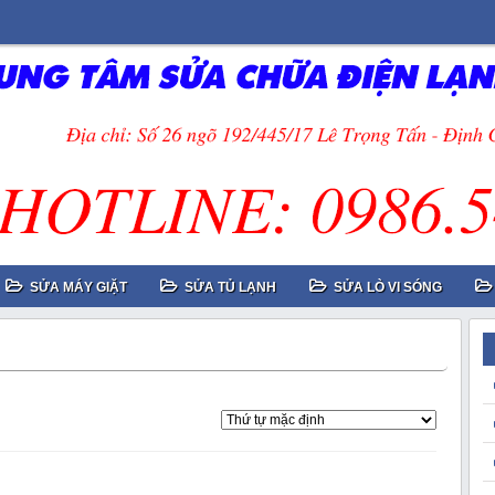
SỬA MÁY GIẶT
SỬA TỦ LẠNH
SỬA LÒ VI SÓNG