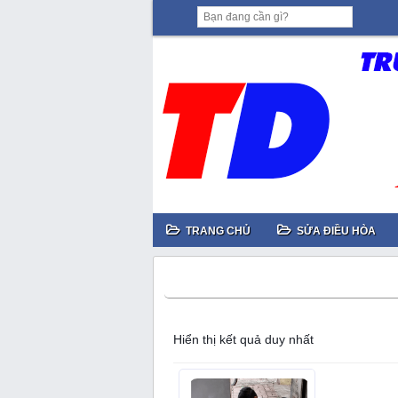
TRANG CHỦ
SỬA ĐIỀU HÒA
Nạp ga tủ lạnh tại Hà Nội uy tín
Hiển thị kết quả duy nhất