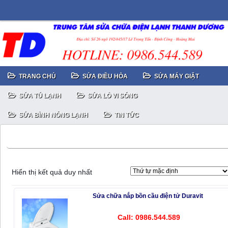
TRANG CHỦ
SỬA ĐIỀU HÒA
SỬA MÁY GIẶT
SỬA TỦ LẠNH
SỬA LÒ VI SÓNG
SỬA BÌNH NÓNG LẠNH
TIN TỨC
Sửa chữa nắp bồn cầu điện tử Duravit (Hafele)
Hiển thị kết quả duy nhất
Sửa chữa nắp bồn cầu điện tử Duravit
Call: 0986.544.589