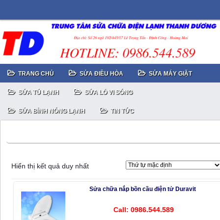
TRANG CHỦ
SỬA ĐIỀU HÒA
SỬA MÁY GIẶT
SỬA TỦ LẠNH
SỬA LÒ VI SÓNG
SỬA BÌNH NÓNG LẠNH
TIN TỨC
Sửa chữa nắp bồn cầu điện tử Inax
Hiển thị kết quả duy nhất
Sửa chữa nắp bồn cầu điện tử Duravit
Call: 0986.544.589