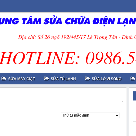
SỬA MÁY GIẶT
SỬA TỦ LẠNH
SỬA LÒ VI SÓNG