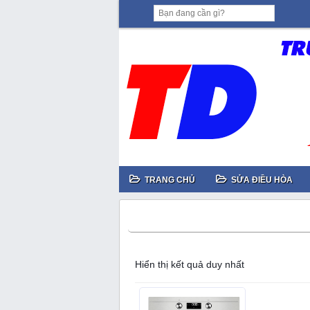
TRANG CHỦ
SỬA ĐIỀU HÒA
sửa lò nướng Ariston
Hiển thị kết quả duy nhất