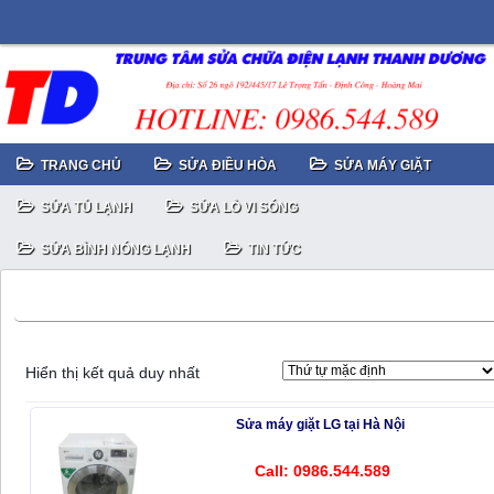
TRANG CHỦ
SỬA ĐIỀU HÒA
SỬA MÁY GIẶT
SỬA TỦ LẠNH
SỬA LÒ VI SÓNG
SỬA BÌNH NÓNG LẠNH
TIN TỨC
Sửa máy giặt LG không chạy đúng chu trình
Hiển thị kết quả duy nhất
Sửa máy giặt LG tại Hà Nội
Call: 0986.544.589