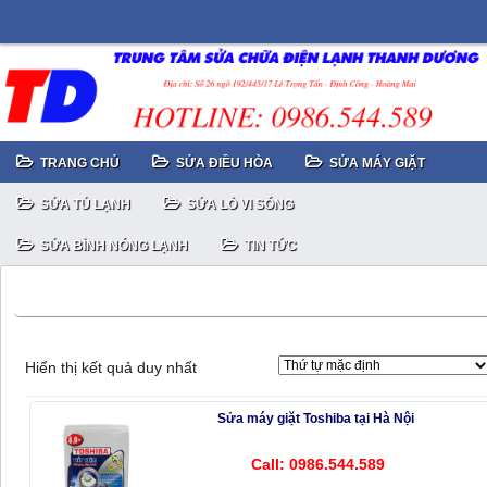
TRANG CHỦ
SỬA ĐIỀU HÒA
SỬA MÁY GIẶT
SỬA TỦ LẠNH
SỬA LÒ VI SÓNG
SỬA BÌNH NÓNG LẠNH
TIN TỨC
Sửa máy giặt TOSHIBA bị tràn nước
Hiển thị kết quả duy nhất
Sửa máy giặt Toshiba tại Hà Nội
Call: 0986.544.589