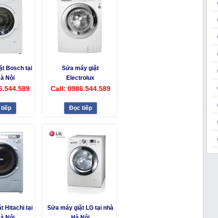
t Bosch tại
Sửa máy giặt
à Nội
Electrolux
6.544.589
Call: 0986.544.589
tiếp
Đọc tiếp
 Hitachi tại
Sửa máy giặt LG tại nhà
à Nội
Hà Nội