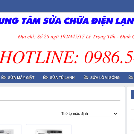
SỬA MÁY GIẶT
SỬA TỦ LẠNH
SỬA LÒ VI SÓNG