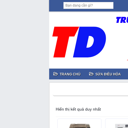
TRANG CHỦ
SỬA ĐIỀU HÒA
sửa máy giặt
Hiển thị kết quả duy nhất