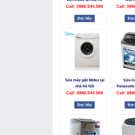
Nội
Call: 0986.544.589
Call: 098
Đọc tiếp
Đọc 
Sửa máy giặt Midea tại
Sửa má
nhà Hà Nội
Panasonic 
N
Call: 0986.544.589
Call: 098
Đọc tiếp
Đọc 