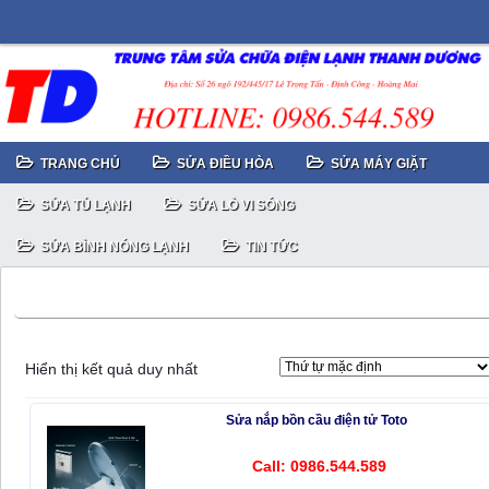
TRANG CHỦ
SỬA ĐIỀU HÒA
SỬA MÁY GIẶT
SỬA TỦ LẠNH
SỬA LÒ VI SÓNG
SỬA BÌNH NÓNG LẠNH
TIN TỨC
Sửa nắp bồn cầu điện tử Toto hỏng bo mạch điều khiển
Hiển thị kết quả duy nhất
Sửa nắp bồn cầu điện tử Toto
Call: 0986.544.589