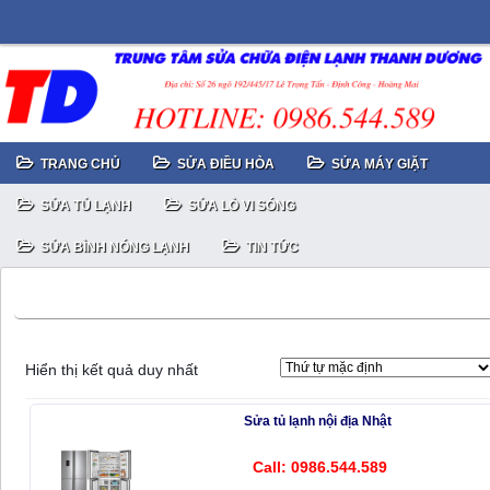
TRANG CHỦ
SỬA ĐIỀU HÒA
SỬA MÁY GIẶT
SỬA TỦ LẠNH
SỬA LÒ VI SÓNG
SỬA BÌNH NÓNG LẠNH
TIN TỨC
Sửa tủ lạnh Nhật bị hết gas
Hiển thị kết quả duy nhất
Sửa tủ lạnh nội địa Nhật
Call: 0986.544.589