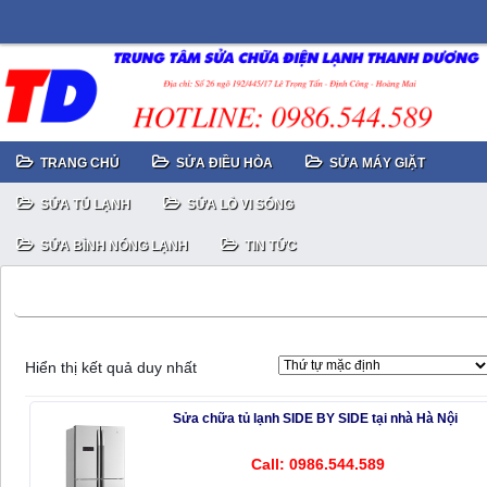
TRANG CHỦ
SỬA ĐIỀU HÒA
SỬA MÁY GIẶT
SỬA TỦ LẠNH
SỬA LÒ VI SÓNG
SỬA BÌNH NÓNG LẠNH
TIN TỨC
sửa tủ lạnh
Hiển thị kết quả duy nhất
Sửa chữa tủ lạnh SIDE BY SIDE tại nhà Hà Nội
Call: 0986.544.589