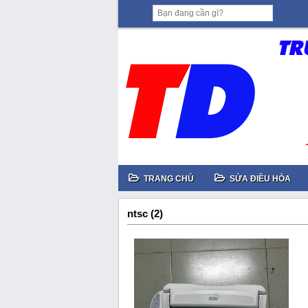
TRANG CHỦ
SỬA ĐIỀU HÒA
ntsc (2)