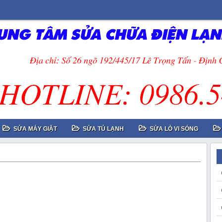
SỬA MÁY GIẶT
SỬA TỦ LẠNH
SỬA LÒ VI SÓNG