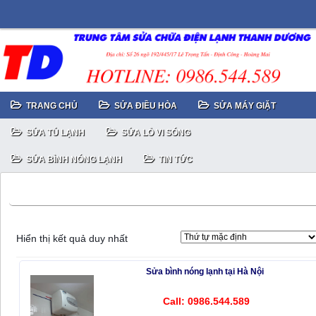
TRANG CHỦ
SỬA ĐIỀU HÒA
SỬA MÁY GIẶT
SỬA TỦ LẠNH
SỬA LÒ VI SÓNG
SỬA BÌNH NÓNG LẠNH
TIN TỨC
Sửa bình nóng lạnh bình bị rò rỉ nước và rò điện
Hiển thị kết quả duy nhất
Sửa bình nóng lạnh tại Hà Nội
Call: 0986.544.589