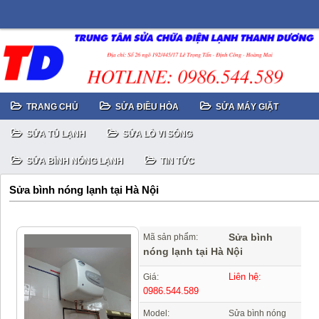
TRANG CHỦ
SỬA ĐIỀU HÒA
SỬA MÁY GIẶT
SỬA TỦ LẠNH
SỬA LÒ VI SÓNG
SỬA BÌNH NÓNG LẠNH
TIN TỨC
Sửa bình nóng lạnh tại Hà Nội
Sửa bình
Mã sản phẩm:
nóng lạnh tại Hà Nội
Liên hệ:
Giá:
0986.544.589
Model:
Sửa bình nóng