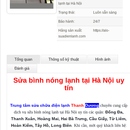
lạnh tại Hà Nội
Trạng thái:
Luôn sẵn sàng
Bảo hành:
24/7
Hãng sản xuất:
https://alo-
suadienlanh.com
Tổng quan
Thông số kỹ thuật
Hình ảnh
Đánh giá
Sửa bình nóng lạnh tại Hà Nội uy
tín
Trung tâm sửa chữa điện lạnh
Thanh
Dương
chuyên cung cấp
Đống Đa,
dịch vụ sửa bình nóng lạnh tại Hà Nội uy tín các quận:
Thanh Xuân, Hoàng Mai, Hai Bà Trưng, Cầu Giấy, Từ Liêm,
Hoàn Kiếm, Tây Hồ, Long Biên
. Khi cần, mời quý khách liên hệ: