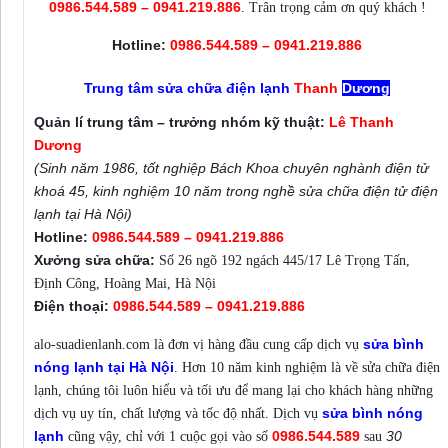
0986.544.589 – 0941.219.886
. Trân trọng cảm ơn quý khách !
Hotline:
0986.544.589 – 0941.219.886
Trung tâm sửa chữa điện lạnh
Thanh
Dương
Quản lí trung tâm – trưởng nhóm kỹ thuật:
Lê Thanh
Dương
(Sinh năm 1986, tốt nghiệp Bách Khoa chuyên nghành điện tử
khoá 45, kinh nghiệm 10 năm trong nghề sửa chữa điện tử điện
lạnh tại Hà Nội)
Hotline:
0986.544.589 – 0941.219.886
Xưởng sửa chữa:
Số 26 ngõ 192 ngách 445/17 Lê Trọng Tấn,
Định Công, Hoàng Mai, Hà Nội
Điện thoại:
0986.544.589 – 0941.219.886
sửa bình
alo-suadienlanh.com là đơn vị hàng đầu cung cấp dịch vụ
nóng lạnh tại Hà Nội
. Hơn 10 năm kinh nghiệm là về sửa chữa điện
lạnh, chúng tôi luôn hiểu và tối ưu để mang lại cho khách hàng những
sửa bình nóng
dịch vụ uy tín, chất lượng và tốc độ nhất. Dịch vụ
lạnh
0986.544.589
30
cũng vậy, chỉ với 1 cuộc gọi vào số
sau