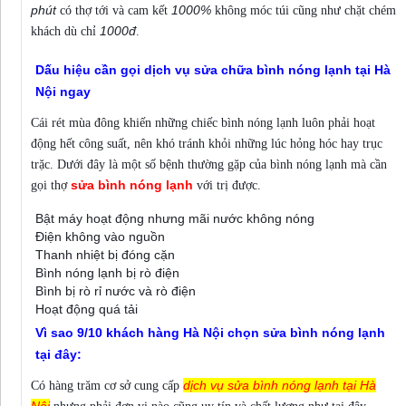
phút
1000%
có thợ tới và cam kết
không móc túi cũng như chặt chém
1000đ
khách dù chỉ
.
Dấu hiệu cần gọi dịch vụ sửa chữa bình nóng lạnh tại Hà
Nội ngay
Cái rét mùa đông khiến những chiếc bình nóng lạnh luôn phải hoạt
động hết công suất, nên khó tránh khỏi những lúc hỏng hóc hay trục
trặc. Dưới đây là một số bệnh thường gặp của bình nóng lạnh mà cần
sửa bình nóng lạnh
gọi thợ
với trị được.
Bật máy hoạt động nhưng mãi nước không nóng
Điện không vào nguồn
Thanh nhiệt bị đóng cặn
Bình nóng lạnh bị rò điện
Bình bị rò rỉ nước và rò điện
Hoạt động quá tải
Vì sao 9/10 khách hàng Hà Nội chọn sửa bình nóng lạnh
tại đây:
dịch vụ sửa bình nóng lạnh tại Hà
Có hàng trăm cơ sở cung cấp
Nội