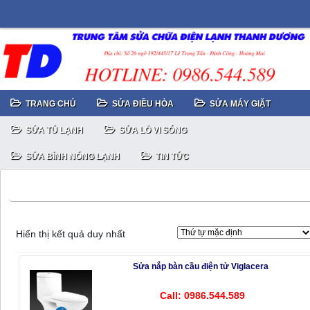
TRANG CHỦ
SỬA ĐIỀU HÒA
SỬA MÁY GIẶT
SỬA TỦ LẠNH
SỬA LÒ VI SÓNG
SỬA BÌNH NÓNG LẠNH
TIN TỨC
Sửa chữa nắp bàn cầu điện tử Supor
Hiển thị kết quả duy nhất
Sửa nắp bàn cầu điện tử Viglacera
Call: 0986.544.589