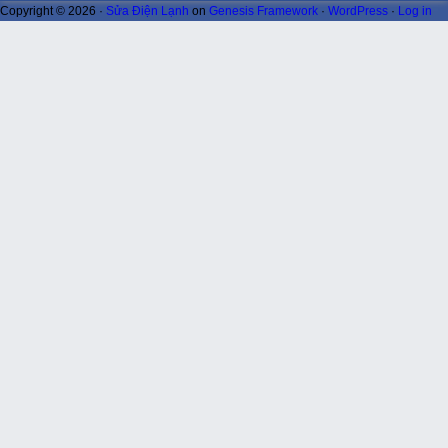
Copyright © 2026 ·
Sửa Điện Lạnh
on
Genesis Framework
·
WordPress
·
Log in