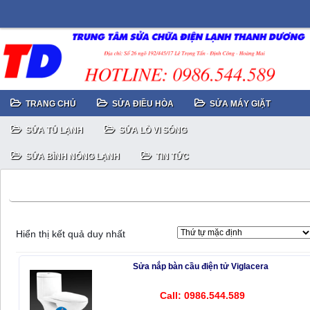
TRANG CHỦ
SỬA ĐIỀU HÒA
SỬA MÁY GIẶT
SỬA TỦ LẠNH
SỬA LÒ VI SÓNG
SỬA BÌNH NÓNG LẠNH
TIN TỨC
Sửa chữa nắp bàn cầu thông minh Nhật Bản
Hiển thị kết quả duy nhất
Sửa nắp bàn cầu điện tử Viglacera
Call: 0986.544.589