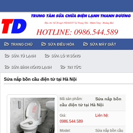
TRANG CHỦ
SỬA ĐIỀU HÒA
SỬA MÁY GIẶT
SỬA TỦ LẠNH
SỬA LÒ VI SÓNG
SỬA BÌNH NÓNG LẠNH
TIN TỨC
Sửa nắp bồn cầu điện tử tại Hà Nội
Sửa nắp bồn
Mã sản phẩm:
cầu điện tử tại Hà Nội
Liên hệ:
Giá:
0986.544.589
Model:
Sửa nắp bồn cầu