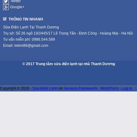
Twitter
Google+
THÔNG TIN NHANH
Sửa Điện Lạnh Tại Thanh Dương
Trụ sở: Số 26 ngõ 192/445/17 Lê Trọng Tấn - Định Công - Hoàng Mai - Hà Nội
Tư vấn miễn phí: 0986.544.589
Email: lekim86@gmail.com
© 2017 Trung tâm sửa điện lạnh tại nhà Thanh Dương
Copyright © 2026 ·
Sửa Điện Lạnh
on
Genesis Framework
·
WordPress
·
Log in