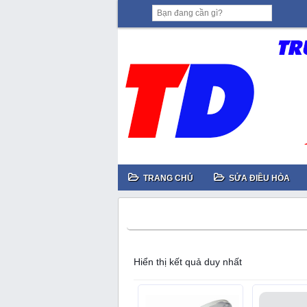
TRANG CHỦ
SỬA ĐIỀU HÒA
sửa nắp bàn cầu
Hiển thị kết quả duy nhất