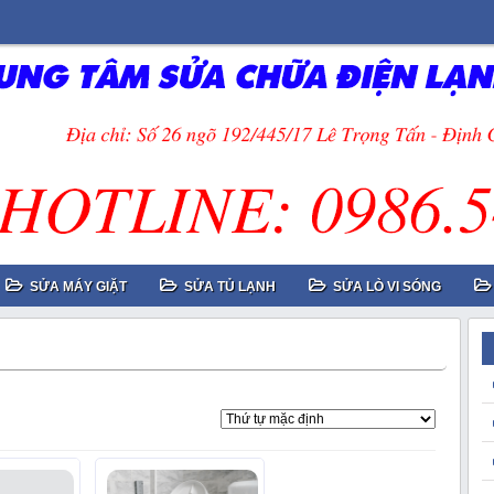
SỬA MÁY GIẶT
SỬA TỦ LẠNH
SỬA LÒ VI SÓNG