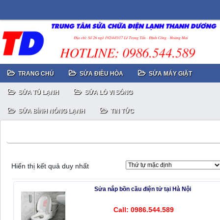
TRANG CHỦ
SỬA ĐIỀU HÒA
SỬA MÁY GIẶT
SỬA TỦ LẠNH
SỬA LÒ VI SÓNG
SỬA BÌNH NÓNG LẠNH
TIN TỨC
Sửa chữa nắp bồn cầu cảm ứng Caesar
Hiển thị kết quả duy nhất
Sửa nắp bồn cầu điện tử tại Hà Nội
Call: 0986.544.589