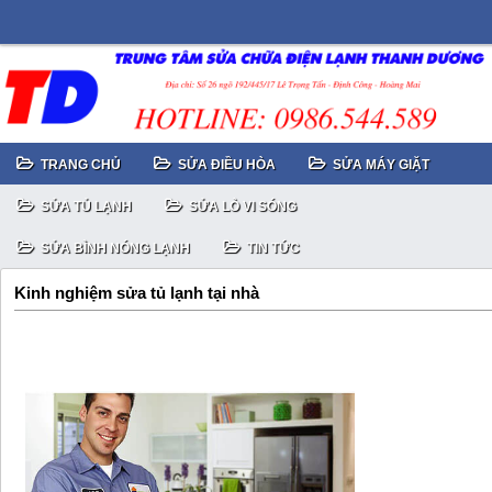
TRANG CHỦ
SỬA ĐIỀU HÒA
SỬA MÁY GIẶT
SỬA TỦ LẠNH
SỬA LÒ VI SÓNG
SỬA BÌNH NÓNG LẠNH
TIN TỨC
Kinh nghiệm sửa tủ lạnh tại nhà