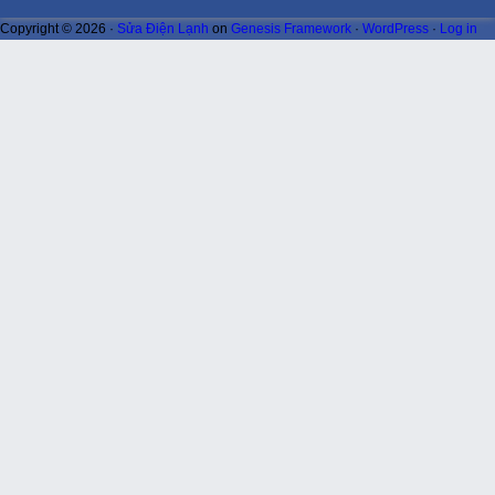
Copyright © 2026 ·
Sửa Điện Lạnh
on
Genesis Framework
·
WordPress
·
Log in