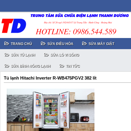
TRANG CHỦ
SỬA ĐIỀU HÒA
SỬA MÁY GIẶT
SỬA TỦ LẠNH
SỬA LÒ VI SÓNG
SỬA BÌNH NÓNG LẠNH
TIN TỨC
Tủ lạnh Hitachi Inverter R-WB475PGV2 382 lít