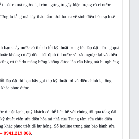
ể thoát ra mà ngược lại còn ngưng tụ gây hiện tượng rò rỉ nước.
đừng lo lắng mà hãy tháo tấm lưới lọc ra vệ sinh điều hòa sạch sẽ
h bạn chảy nước có thể do lỗi kỹ thuật trong lúc lắp đặt .Trong quá
 hoặc không có độ dốc nhất định thì nước sẽ trào ngược lại vào bên
 cũng có thể do máng hứng không được lắp cân bằng mà bị nghiêng
 lắp đặt thì bạn hãy gọi thợ kỹ thuật tới và điều chỉnh lại ống
ể khắc phục được.
ớc ở mặt lạnh, quý khách có thể liên hệ với chúng tôi qua tổng đài
 kỹ thuật viên sửa điều hòa tại nhà của Trung tâm sửa chữa điện
g khắc phục triệt để hư hỏng. Số hotline trung tâm bảo hành sửa
 – 0941.219.886
.