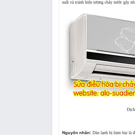
suất và tránh hiện tượng chảy nước gây nh
Dịch
Dàn lạnh của điều hòa bị bẩn
Nguyên nhân:
Dàn lạnh bị bám bụi là đ