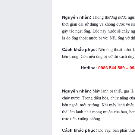
Ống thoát nước của điều hòa bị tắc hoặc
Nguyên nhân:
Thông thường nước ngưng
thời gian dài sử dụng và không được vệ si
gây tắc ngẹt ống. Lúc này nước sẽ chảy n
là do ống thoát nước bị vỡ. Nếu ống vỡ thì
Cách khắc phục:
Nếu ống thoát nước bị
bên trong. Còn nếu ống bị vỡ thì cách duy
Hotline:
0986.544.589 – 09
Máy lạnh của điều hòa bị thiếu gas
Nguyên nhân:
Máy lạnh bị thiếu gas là
chảy nước. Trong điều hòa, chức năng của 
bên ngoài môi trường. Khi máy lạnh thiế
thể làm lạnh như mong muốn của bạn, hơn 
trực tiếp xuống phòng.
Cách khắc phục:
Do vậy, bạn phải thư