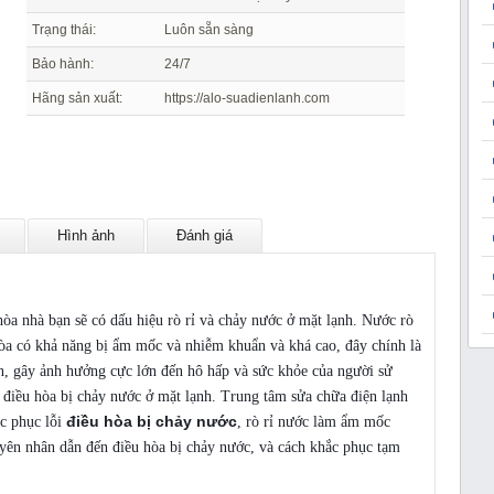
Trạng thái:
Luôn sẵn sàng
Bảo hành:
24/7
Hãng sản xuất:
https://alo-suadienlanh.com
Hình ảnh
Đánh giá
Sửa điều hòa bị chảy nước
hòa nhà bạn sẽ có dấu hiệu rò rỉ và chảy nước ở mặt lạnh. Nước rò
hòa có khả năng bị ẩm mốc và nhiễm khuẩn và khá cao, đây chính là
ển, gây ảnh hưởng cực lớn đến hô hấp và sức khỏe của người sử
 điều hòa bị chảy nước ở mặt lạnh. Trung tâm sửa chữa điện lạnh
điều hòa bị chảy nước
c phục lỗi
, rò rỉ nước làm ẩm mốc
uyên nhân dẫn đến điều hòa bị chảy nước, và cách khắc phục tạm