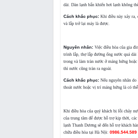
dài. Dàn lạnh bẩn khiến hơi lạnh không th
Cách khắc phục:
Khi điều này xảy ra, 
và lắp trở lại máy là được.
Lỗi lắp đặt kỹ thuật không đúng cách
Nguyên nhân:
Việc điều hòa của gia đìn
trình lắp, thợ lắp đường ống nước quá dài
trong và làm tràn nước ở máng hứng hoặc
thì nước cũng tràn ra ngoài.
Cách khắc phục:
Nếu nguyên nhân do lỗi
thoát nước hoặc vị trí máng hứng là có th
Dịch vụ sửa chữa điều hòa bị chảy nước
Khi điều hòa của quý khách bị lỗi chảy nư
của trung tâm để được hỗ trợ kịp thời, các
lạnh Thanh Dương sẽ đến hỗ trợ khách hàn
0986.544.589
chữa điều hòa tại Hà Nội: