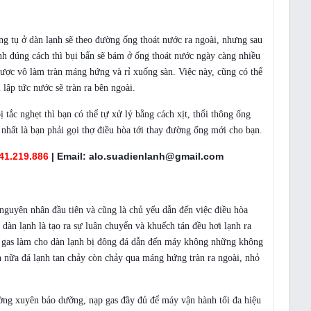
 vỡ
 tụ ở dàn lạnh sẽ theo đường ống thoát nước ra ngoài, nhưng sau
nh đúng cách thì bụi bẩn sẽ bám ở ống thoát nước ngày càng nhiều
gược vô làm tràn máng hứng và rỉ xuống sàn. Việc này, cũng có thể
 lập tức nước sẽ tràn ra bên ngoài.
 tắc nghẹt thì bạn có thể tự xử lý bằng cách xịt, thổi thông ống
 nhất là bạn phải gọi thợ điều hòa tới thay đường ống mới cho bạn.
41.219.886
| Email: alo.suadienlanh@gmail.com
 nguyên nhân đầu tiên và cũng là chủ yếu dẫn đến việc điều hòa
dàn lạnh là tạo ra sự luân chuyển và khuếch tán đều hơi lạnh ra
u gas làm cho dàn lạnh bị đông đá dẫn đến máy không những không
nữa đá lạnh tan chảy còn chảy qua máng hứng tràn ra ngoài, nhỏ
ờng xuyên bảo dưỡng, nạp gas đầy đủ để máy vận hành tối đa hiệu