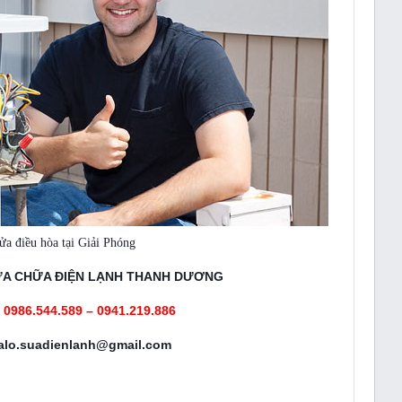
ửa điều hòa tại Giải Phóng
A CHỮA ĐIỆN LẠNH THANH DƯƠNG
:
0986.544.589 – 0941.219.886
 alo.suadienlanh@gmail.com