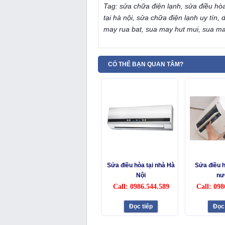
Tag: sửa chữa điện lạnh, sửa điều hòa 
tại hà nội, sửa chữa điện lạnh uy tín,
may rua bat, sua may hut mui, sua ma
CÓ THỂ BẠN QUAN TÂM?
Sửa điều hòa tại nhà Hà
Sửa điều h
Nội
nư
Call: 0986.544.589
Call: 098
Đọc tiếp
Đọc 