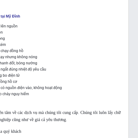
tại Mỹ Đình
 lên nguồn
èn
óng
 kém
 chạy đồng hồ
chạy nhưng không nóng
thanh đốt, bóng nướng
 ngắt đúng nhiệt độ yêu cầu
g bo điện tử
đồng hồ cơ
 có nguồn điện vào, không hoạt động
ập cháy nguy hiểm
ên tâm về các dịch vụ mà chúng tôi cung cấp. Chúng tôi luôn lấy chữ
nghiệp cũng như về giá cả yêu thương.
ủa quý khách