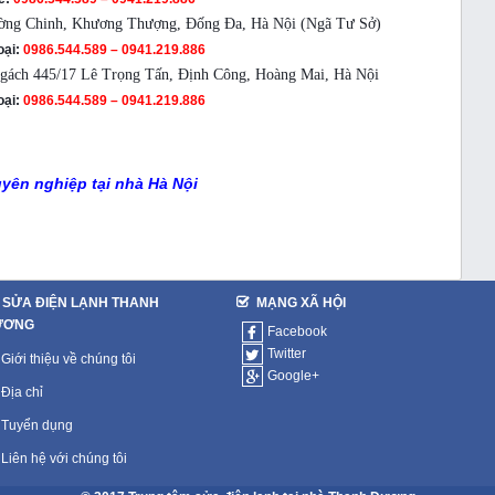
ường Chinh, Khương Thượng, Đống Đa, Hà Nội (Ngã Tư Sở)
oại:
0986.544.589 – 0941.219.886
ngách 445/17 Lê Trọng Tấn, Định Công, Hoàng Mai, Hà Nội
oại:
0986.544.589 – 0941.219.886
uyên nghiệp tại nhà Hà Nội
SỬA ĐIỆN LẠNH THANH
MẠNG XÃ HỘI
ƯƠNG
Facebook
Twitter
Giới thiệu về chúng tôi
Google+
Địa chỉ
Tuyển dụng
Liên hệ với chúng tôi