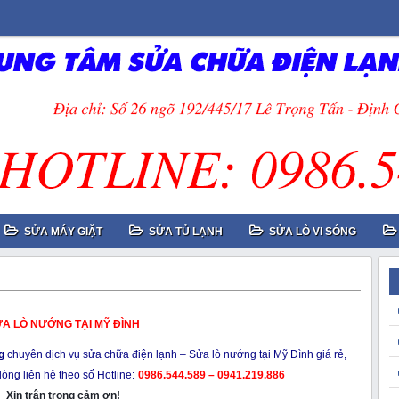
SỬA MÁY GIẶT
SỬA TỦ LẠNH
SỬA LÒ VI SÓNG
A LÒ NƯỚNG TẠI MỸ ĐÌNH
g
chuyên dịch vụ sửa chữa điện lạnh – Sửa lò nướng tại Mỹ Đình giá rẻ,
lòng liên hệ theo số Hotline:
0986.544.589 – 0941.219.886
Xin trân trọng cảm ơn!