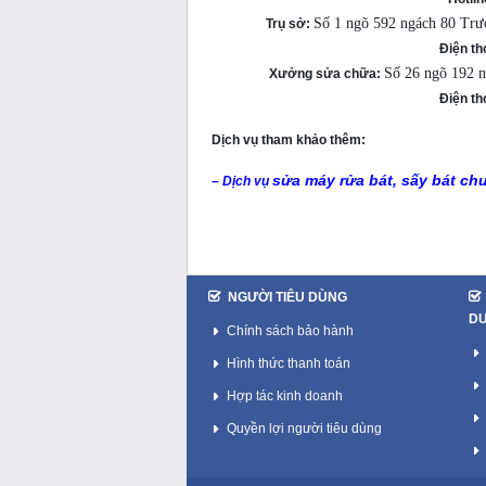
Số 1 ngõ 592 ngách 80 Tr
Trụ sở:
Điện th
Số 26 ngõ 192 
Xưởng sửa chữa:
Điện th
Dịch vụ tham khảo thêm:
sửa máy rửa bát, sấy bát ch
– Dịch vụ
NGƯỜI TIÊU DÙNG
D
Chính sách bảo hành
Hình thức thanh toán
Hợp tác kinh doanh
Quyền lợi người tiêu dùng