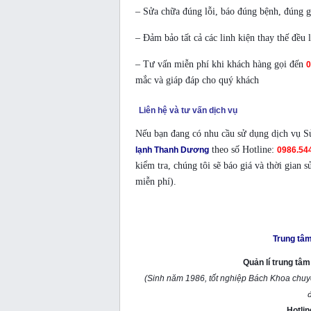
– Sửa chữa đúng lỗi, báo đúng bệnh, đúng g
– Đảm bảo tất cả các linh kiện thay thế đều
– Tư vấn miễn phí khi khách hàng gọi đến
0
mắc và giáp đáp cho quý khách
Liên hệ và tư vấn dịch vụ
Nếu bạn đang có nhu cầu sử dụng dịch vụ S
theo số Hotline:
lạnh Thanh Dương
0986.544
kiểm tra, chúng tôi sẽ báo giá và thời gian
miễn phí).
Mọi chi tiết xin liên hệ:
Trung tâm
Quản lí trung tâ
(Sinh năm 1986, tốt nghiệp Bách Khoa chu
đ
Hotli