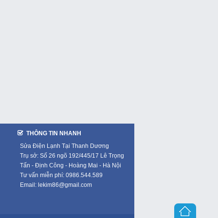
THÔNG TIN NHANH
Sửa Điện Lạnh Tại Thanh Dương
Trụ sở: Số 26 ngõ 192/445/17 Lê Trọng
Tấn - Định Công - Hoàng Mai - Hà Nội
Tư vấn miễn phí: 0986.544.589
Email: lekim86@gmail.com