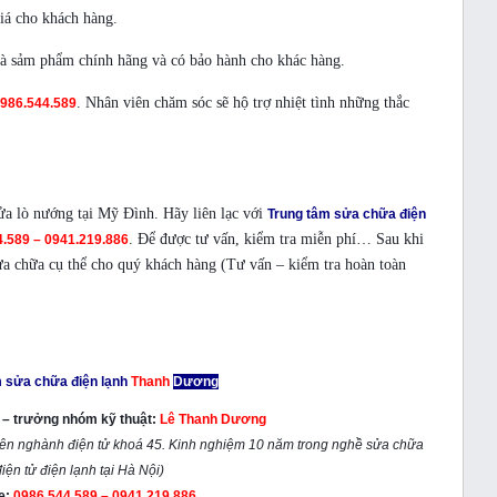
iá cho khách hàng.
 là sảm phẩm chính hãng và có bảo hành cho khác hàng.
. Nhân viên chăm sóc sẽ hộ trợ nhiệt tình những thắc
986.544.589
ửa lò nướng tại Mỹ Đình. Hãy liên lạc với
Trung tâm sửa chữa điện
. Để được tư vấn, kiểm tra miễn phí… Sau khi
.589 – 0941.219.886
 sửa chữa cụ thể cho quý khách hàng (Tư vấn – kiểm tra hoàn toàn
 sửa chữa điện lạnh
Thanh
Dương
m – trưởng nhóm kỹ thuật:
Lê Thanh Dương
yên nghành điện tử khoá 45. Kinh nghiệm 10 năm trong nghề sửa chữa
iện tử điện lạnh tại Hà Nội)
ne:
0986.544.589 – 0941.219.886