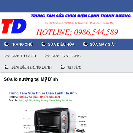
TRANG CHỦ
SỬA ĐIỀU HÒA
SỬA MÁY GIẶT
SỬA TỦ LẠNH
SỬA LÒ VI SÓNG
SỬA BÌNH NÓNG LẠNH
TIN TỨC
Sửa lò nướng tại Mỹ Đình