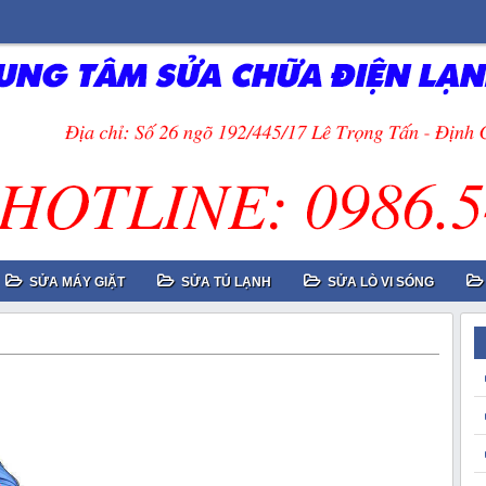
SỬA MÁY GIẶT
SỬA TỦ LẠNH
SỬA LÒ VI SÓNG