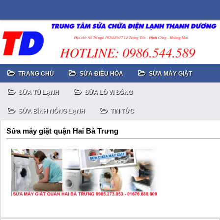
TRANG CHỦ
SỬA ĐIỀU HÒA
SỬA MÁY GIẶT
SỬA TỦ LẠNH
SỬA LÒ VI SÓNG
SỬA BÌNH NÓNG LẠNH
TIN TỨC
Sửa máy giặt quận Hai Bà Trưng