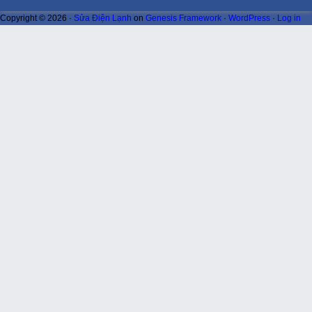
Copyright © 2026 ·
Sửa Điện Lạnh
on
Genesis Framework
·
WordPress
·
Log in