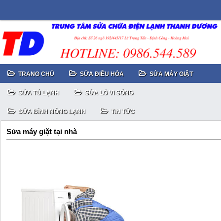
TRANG CHỦ
SỬA ĐIỀU HÒA
SỬA MÁY GIẶT
SỬA TỦ LẠNH
SỬA LÒ VI SÓNG
SỬA BÌNH NÓNG LẠNH
TIN TỨC
Sửa máy giặt tại nhà