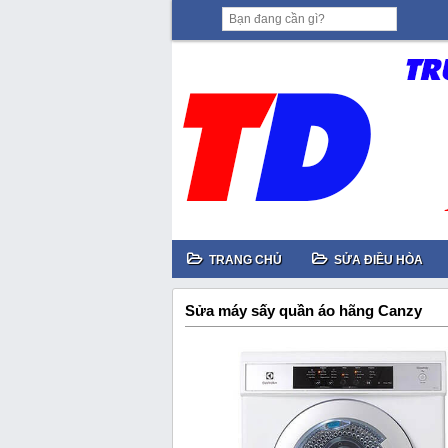
TRANG CHỦ
SỬA ĐIỀU HÒA
Sửa máy sấy quần áo hãng Canzy