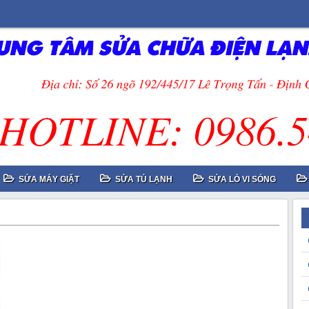
SỬA MÁY GIẶT
SỬA TỦ LẠNH
SỬA LÒ VI SÓNG