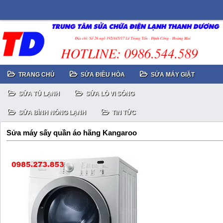
TRANG CHỦ
SỬA ĐIỀU HÒA
SỬA MÁY GIẶT
SỬA TỦ LẠNH
SỬA LÒ VI SÓNG
SỬA BÌNH NÓNG LẠNH
TIN TỨC
Sửa máy sấy quần áo hãng Kangaroo