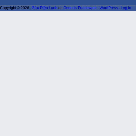
Copyright © 2026 ·
Sửa Điện Lạnh
on
Genesis Framework
·
WordPress
·
Log in