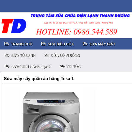
TRANG CHỦ
SỬA ĐIỀU HÒA
SỬA MÁY GIẶT
SỬA TỦ LẠNH
SỬA LÒ VI SÓNG
SỬA BÌNH NÓNG LẠNH
TIN TỨC
Sửa máy sấy quần áo hãng Teka 1