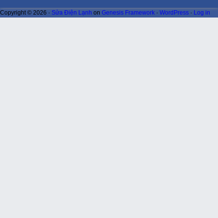
Copyright © 2026 ·
Sửa Điện Lạnh
on
Genesis Framework
·
WordPress
·
Log in