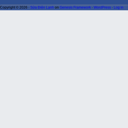
Copyright © 2026 ·
Sửa Điện Lạnh
on
Genesis Framework
·
WordPress
·
Log in