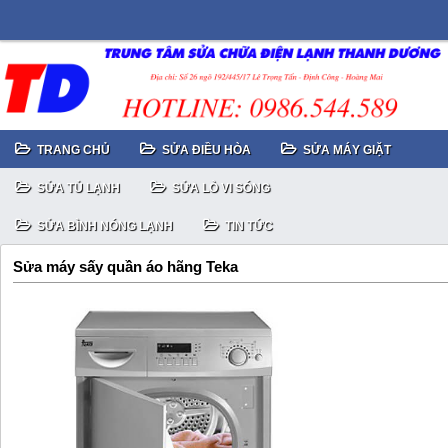
TRANG CHỦ
SỬA ĐIỀU HÒA
SỬA MÁY GIẶT
SỬA TỦ LẠNH
SỬA LÒ VI SÓNG
SỬA BÌNH NÓNG LẠNH
TIN TỨC
Sửa máy sấy quần áo hãng Teka