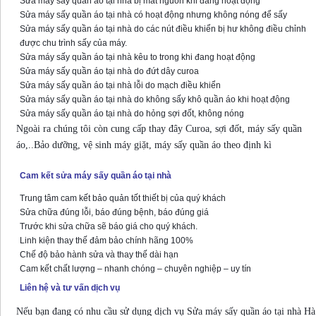
Sửa máy sấy quần áo tại nhà bị mất nguồn khi đang hoạt động
Sửa máy sấy quần áo tại nhà có hoạt động nhưng không nóng để sấy
Sửa máy sấy quần áo tại nhà do các nút điều khiển bị hư không điều chỉnh
được chu trình sấy của máy.
Sửa máy sấy quần áo tại nhà kêu to trong khi đang hoạt động
Sửa máy sấy quần áo tại nhà do đứt dây curoa
Sửa máy sấy quần áo tại nhà lỗi do mạch điều khiển
Sửa máy sấy quần áo tại nhà do không sấy khô quần áo khi hoạt động
Sửa máy sấy quần áo tại nhà do hỏng sợi đốt, không nóng
Ngoài ra chúng tôi còn cung cấp thay đây Curoa, sợi đốt, máy sấy quần
áo,..Bảo dưỡng, vệ sinh máy giặt, máy sấy quần áo theo định kì
Cam kết sửa máy sấy quần áo tại nhà
Trung tâm cam kết bảo quản tốt thiết bị của quý khách
Sửa chữa đúng lỗi, báo đúng bệnh, báo đúng giá
Trước khi sửa chữa sẽ báo giá cho quý khách.
Linh kiện thay thế đảm bảo chính hãng 100%
Chế độ bảo hành sửa và thay thế dài hạn
Cam kết chất lượng – nhanh chóng – chuyên nghiệp – uy tín
Liên hệ và tư vấn dịch vụ
Nếu bạn đang có nhu cầu sử dụng dịch vụ Sửa máy sấy quần áo tại nhà Hà