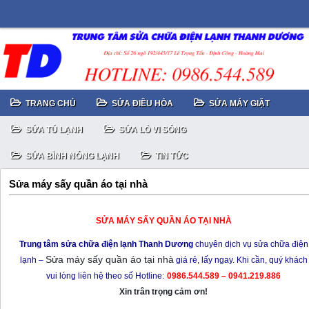
TRANG CHỦ
SỬA ĐIỀU HÒA
SỬA MÁY GIẶT
SỬA TỦ LẠNH
SỬA LÒ VI SÓNG
SỬA BÌNH NÓNG LẠNH
TIN TỨC
Sửa máy sấy quần áo tại nhà
SỬA MÁY SẤY QUẦN ÁO TẠI NHÀ
Trung tâm sửa chữa điện lạnh Thanh Dương
chuyên dịch vụ sửa chữa điện
Sửa máy sấy quần áo tại nhà
lạnh –
giá rẻ, lấy ngay. Khi cần, quý khách
vui lòng liên hệ theo số Hotline:
0986.544.589 – 0941.219.886
Xin trân trọng cảm ơn!