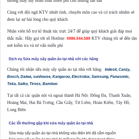
dưỡng máy sấy hoàn toàn miễn phí cho những lần sau
Cùng với đội ngũ KTV nhiệt tình, chuyên môn cao và có trách nhiệm sẽ
đem lại sự hài lòng cho quý khách.
Nhân viên hỗ trợ kĩ thuật túc trực 24/7 để giúp quý khách giải đáp mọi
thắc mắc. Hãy gọi tới số Hotline:
KTV chúng tôi sẽ đến tận
0986.544.589
nơi kiểm tra và tư vấn miễn phí
Dịch vụ Sửa máy sấy quần áo tại nhà với các hãng
Chúng tôi nhận sửa máy sấy quần áo tại nhà với hãng:
Indesit, Canzy,
Bosch, Daiwa, sunhouse, Kangaroo, Electrolux, Samsung, Panasonic,
Teka, Saiko, Tiross, Bamboo
Tại tất cả các quận nội và ngoại thành Hà Nội: Đống Đa, Thanh Xuân,
Hoàng Mai, Hai Bà Trưng, Cầu Giấy, Từ Liêm, Hoàn Kiếm, Tây Hồ,
Long Biên
Các lỗi thường gặp khi sửa máy quần áo tại nhà
Sửa máy sấy quần áo tại nhà không vào điện khi đã cắm nguồn