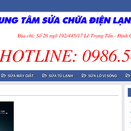
SỬA MÁY GIẶT
SỬA TỦ LẠNH
SỬA LÒ VI SÓNG