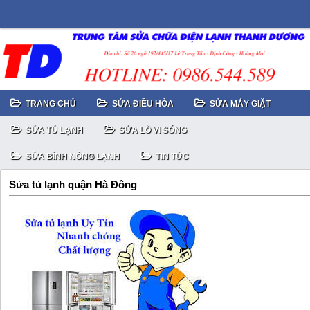
TRANG CHỦ
SỬA ĐIỀU HÒA
SỬA MÁY GIẶT
SỬA TỦ LẠNH
SỬA LÒ VI SÓNG
SỬA BÌNH NÓNG LẠNH
TIN TỨC
Sửa tủ lạnh quận Hà Đông