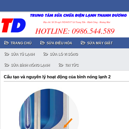
TRANG CHỦ
SỬA ĐIỀU HÒA
SỬA MÁY GIẶT
SỬA TỦ LẠNH
SỬA LÒ VI SÓNG
SỬA BÌNH NÓNG LẠNH
TIN TỨC
Cấu tạo và nguyên lý hoạt động của bình nóng lạnh 2