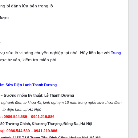
ng bị đánh lửa bên trong lò
 được
…
ụ sửa lò vi sóng chuyên nghiệp tại nhà. Hãy liên lạc với
Trung
ợc tư vấn, kiểm tra miễn phí…
tâm Sửa Điện Lạnh Thanh Dương
m – trưởng nhóm kỹ thuật: Lê Thanh Dương
 nghành điện tử khoá 45, kinh nghiệm 10 năm trong nghề sửa chữa điện
tử điện lạnh tại Hà Nội)
ne: 0986.544.589 – 0941.219.886
h 80 Trường Chinh, Khương Thượng, Đống Đa, Hà Nội
oại: 0986.544.589 – 0941.219.886