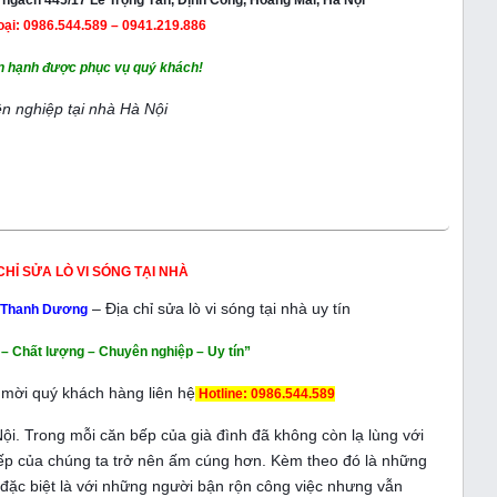
ngách 445/17 Lê Trọng Tấn, Định Công, Hoàng Mai, Hà Nội
oại: 0986.544.589 – 0941.219.886
n hạnh được phục vụ quý khách!
n nghiệp tại nhà Hà Nội
CHỈ SỬA LÒ VI SÓNG TẠI NHÀ
– Địa chỉ sửa lò vi sóng tại nhà uy tín
h Thanh Dương
– Chất lượng – Chuyên nghiệp – Uy tín”
 mời quý khách hàng liên hệ
Hotline: 0986.544.589
ội. Trong mỗi căn bếp của già đình đã không còn lạ lùng với
bếp của chúng ta trở nên ấm cúng hơn. Kèm theo đó là những
ặc biệt là với những người bận rộn công việc nhưng vẫn