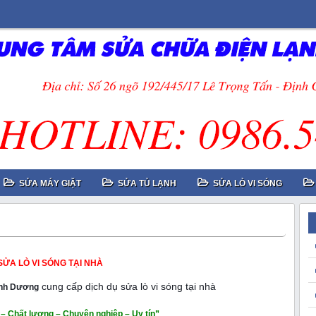
SỬA MÁY GIẶT
SỬA TỦ LẠNH
SỬA LÒ VI SÓNG
SỬA LÒ VI SÓNG TẠI NHÀ
cung cấp dịch dụ sửa lò vi sóng tại nhà
anh Dương
– Chất lượng – Chuyên nghiệp – Uy tín”