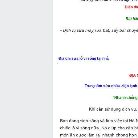
Xưởng sửa chữa: Số 26 ngõ 192 
Điện th
Rất hâ
sửa máy rửa bát, sấy bát chuyê
– Dịch vụ
Địa chỉ sửa lò vi sóng tại nhà
ĐỊA 
Trung tâm sửa chữa điện lạn
“Nhanh chóng 
Khi cần sử dụng dịch vụ,
Bạn đang sinh sống và làm việc tại Hà N
chiếc lò vi sóng nữa. Nó giúp cho căn 
món ăn được làm ra nhanh chóng hơn đ