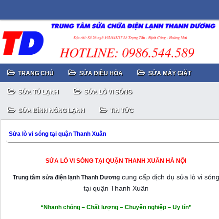
TRANG CHỦ
SỬA ĐIỀU HÒA
SỬA MÁY GIẶT
SỬA TỦ LẠNH
SỬA LÒ VI SÓNG
SỬA BÌNH NÓNG LẠNH
TIN TỨC
Sửa lò vi sóng tại quận Thanh Xuân
SỬA LÒ VI SÓNG TẠI QUẬN THANH XUÂN HÀ NỘI
cung cấp dịch dụ sửa lò vi són
Trung tâm sửa điện lạnh Thanh Dương
tại quận Thanh Xuân
“Nhanh chóng – Chất lượng – Chuyên nghiệp – Uy tín”