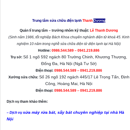
Mọi chi tiết xin liên hệ:
Trung tâm sửa chữa điện lạnh
Thanh
Dương
Quản lí trung tâm – trưởng nhóm kỹ thuật:
Lê Thanh Dương
(Sinh năm 1986, tốt nghiệp Bách Khoa chuyên nghành điện tử khoá 45. Kinh
nghiệm 10 năm trong nghề sửa chữa điện tử điện lạnh tại Hà Nội)
Hotline:
0986.544.589 – 0941.219.886
Số 1 ngõ 592 ngách 80 Trường Chinh, Khương Thượng,
Trụ sở:
Đống Đa, Hà Nội (Ngã Tư Sở)
Điện thoại:
0986.544.589 – 0941.219.886
Số 26 ngõ 192 ngách 445/17 Lê Trọng Tấn, Định
Xưởng sửa chữa:
Công, Hoàng Mai, Hà Nội
Điện thoại:
0986.544.589 – 0941.219.886
Dịch vụ tham khảo thêm:
sửa máy rửa bát, sấy bát chuyên nghiệp tại nhà Hà
– Dịch vụ
Nội