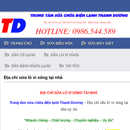
TRANG CHỦ
SỬA ĐIỀU HÒA
SỬA MÁY GIẶT
SỬA TỦ LẠNH
SỬA LÒ VI SÓNG
SỬA BÌNH NÓNG LẠNH
TIN TỨC
Địa chỉ sửa lò vi sóng tại nhà
ĐỊA CHỈ SỬA LÒ VI SÓNG TẠI NHÀ
– Địa chỉ sửa lò vi sóng tại
Trung tâm sửa chữa điện lạnh Thanh Dương
nhà uy tín
“Nhanh chóng – Chất lượng – Chuyên nghiệp – Uy tín”