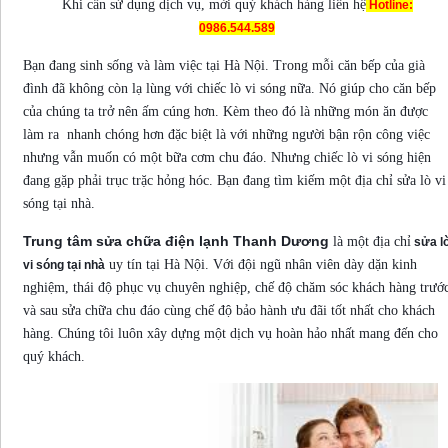
Khi cần sử dụng dịch vụ, mời quý khách hàng liên hệ
Hotline:
0986.544.589
Bạn đang sinh sống và làm việc tại Hà Nội. Trong mỗi căn bếp của già
đình đã không còn lạ lùng với chiếc lò vi sóng nữa. Nó giúp cho căn bếp
của chúng ta trở nên ấm cúng hơn. Kèm theo đó là những món ăn được
làm ra nhanh chóng hơn đặc biệt là với những người bận rộn công việc
nhưng vẫn muốn có một bữa cơm chu đáo. Nhưng chiếc lò vi sóng hiện
đang gặp phải trục trặc hỏng hóc. Bạn đang tìm kiếm một địa chỉ sửa lò vi
sóng tại nhà.
Trung tâm sửa chữa điện lạnh Thanh Dương
là một địa chỉ
sửa l
uy tín tại Hà Nội. Với đội ngũ nhân viên dày dặn kinh
vi sóng tại nhà
nghiệm, thái độ phục vụ chuyên nghiệp, chế độ chăm sóc khách hàng trướ
và sau sửa chữa chu đáo cùng chế độ bảo hành ưu đãi tốt nhất cho khách
hàng. Chúng tôi luôn xây dựng một dịch vụ hoàn hảo nhất mang đến cho
quý khách.