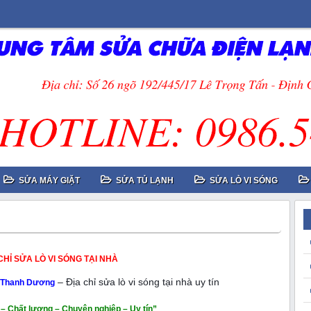
SỬA MÁY GIẶT
SỬA TỦ LẠNH
SỬA LÒ VI SÓNG
CHỈ SỬA LÒ VI SÓNG TẠI NHÀ
– Địa chỉ sửa lò vi sóng tại nhà uy tín
h Thanh Dương
– Chất lượng – Chuyên nghiệp – Uy tín”