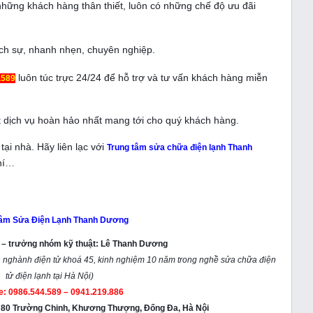
hững khách hàng thân thiết, luôn có những chế độ ưu đãi
lịch sự, nhanh nhẹn, chuyên nghiệp.
luôn túc trực 24/24 để hỗ trợ và tư vấn khách hàng miễn
.589
 dịch vụ hoàn hảo nhất mang tới cho quý khách hàng.
tại nhà. Hãy liên lạc với
Trung tâm sửa chữa điện lạnh Thanh
phí…
tâm Sửa Điện Lạnh Thanh Dương
m – trưởng nhóm kỹ thuật: Lê Thanh Dương
 nghành điện tử khoá 45, kinh nghiệm 10 năm trong nghề sửa chữa điện
tử điện lạnh tại Hà Nội)
ne: 0986.544.589 – 0941.219.886
h 80 Trường Chinh, Khương Thượng, Đống Đa, Hà Nội