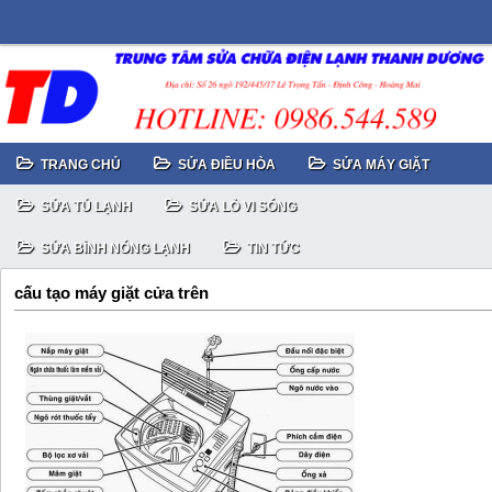
TRANG CHỦ
SỬA ĐIỀU HÒA
SỬA MÁY GIẶT
SỬA TỦ LẠNH
SỬA LÒ VI SÓNG
SỬA BÌNH NÓNG LẠNH
TIN TỨC
cấu tạo máy giặt cửa trên