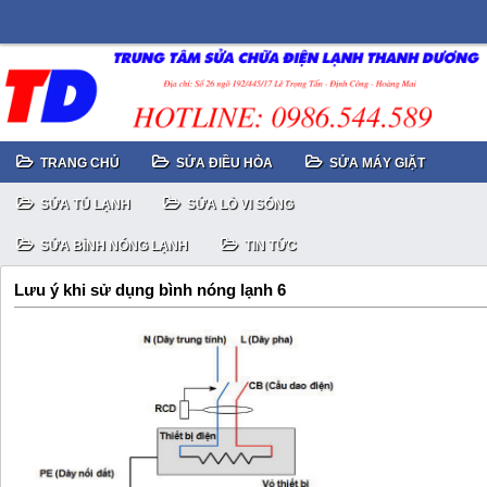
TRANG CHỦ
SỬA ĐIỀU HÒA
SỬA MÁY GIẶT
SỬA TỦ LẠNH
SỬA LÒ VI SÓNG
SỬA BÌNH NÓNG LẠNH
TIN TỨC
Lưu ý khi sử dụng bình nóng lạnh 6