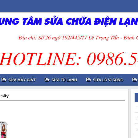
SỬA MÁY GIẶT
SỬA TỦ LẠNH
SỬA LÒ VI SÓNG
 sấy