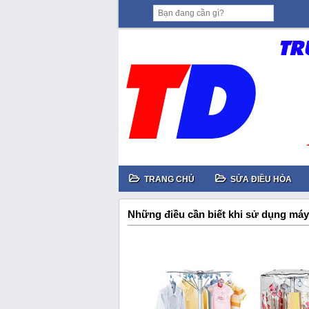
TRANG CHỦ
SỬA ĐIỀU HÒA
Những điều cần biết khi sử dụng máy