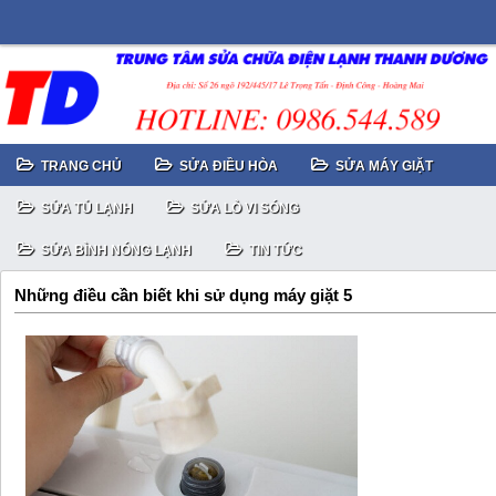
TRANG CHỦ
SỬA ĐIỀU HÒA
SỬA MÁY GIẶT
SỬA TỦ LẠNH
SỬA LÒ VI SÓNG
SỬA BÌNH NÓNG LẠNH
TIN TỨC
Những điều cần biết khi sử dụng máy giặt 5