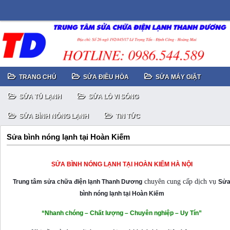
TRANG CHỦ
SỬA ĐIỀU HÒA
SỬA MÁY GIẶT
SỬA TỦ LẠNH
SỬA LÒ VI SÓNG
SỬA BÌNH NÓNG LẠNH
TIN TỨC
Sửa bình nóng lạnh tại Hoàn Kiếm
SỬA BÌNH NÓNG LẠNH TẠI HOÀN KIẾM HÀ NỘI
chuyên cung cấp dịch vụ
Trung tâm sửa chữa điện lạnh Thanh Dương
Sử
bình nóng lạnh tại Hoàn Kiếm
“Nhanh chóng – Chất lượng – Chuyên nghiệp – Uy Tín”