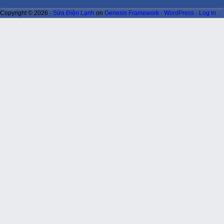
Copyright © 2026 ·
Sửa Điện Lạnh
on
Genesis Framework
·
WordPress
·
Log in