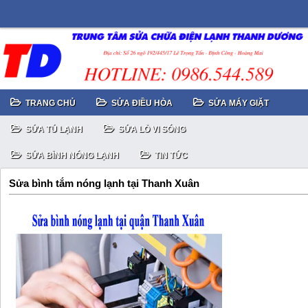
TRANG CHỦ
SỬA ĐIỀU HÒA
SỬA MÁY GIẶT
SỬA TỦ LẠNH
SỬA LÒ VI SÓNG
SỬA BÌNH NÓNG LẠNH
TIN TỨC
Sửa bình tắm nóng lạnh tại Thanh Xuân