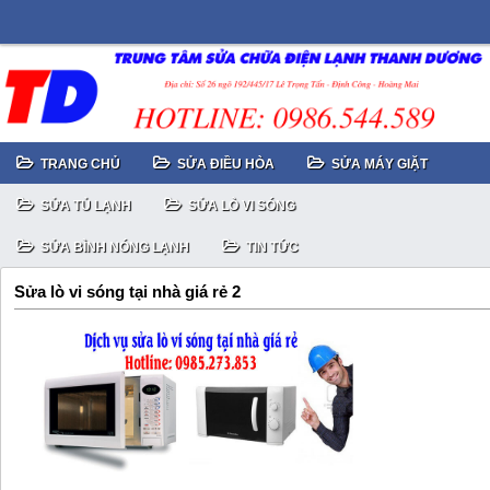
TRANG CHỦ
SỬA ĐIỀU HÒA
SỬA MÁY GIẶT
SỬA TỦ LẠNH
SỬA LÒ VI SÓNG
SỬA BÌNH NÓNG LẠNH
TIN TỨC
Sửa lò vi sóng tại nhà giá rẻ 2