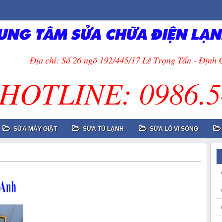
SỬA MÁY GIẶT
SỬA TỦ LẠNH
SỬA LÒ VI SÓNG