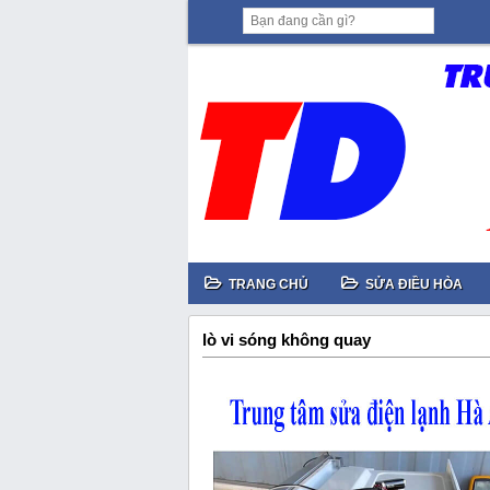
TRANG CHỦ
SỬA ĐIỀU HÒA
lò vi sóng không quay